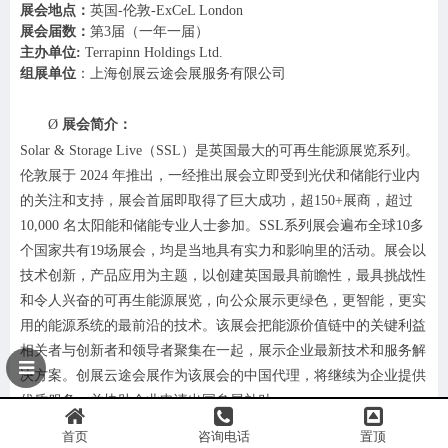
展会地点：
英国
-伦敦-ExCeL London
展会届数：
第
3届（一年一届）
主办单位
:
Terrapinn Holdings Ltd.
组展单位
：
上海创展云途会展服务有限公司
Ø
展会
简介
：
Solar & Storage Live（SSL）是英国最大的可再生能源展览系列。
伦敦展于 2024 年推出，一经推出展会立即受到光伏和储能行业内
的关注和支持，展会首届即取得了巨大成功，超150+展商，超过
10,000 名太阳能和储能专业人士参加。SSL系列展会遍布全球10多
个国家共有19场展会，均是当地具有实力和影响里的活动。展会以
技术创新，产品应用为主题，以创建英国最具前瞻性，最具挑战性
和令人兴奋的可再生能源展览，向公众展示更绿色，更智能，更实
用的能源系统的最前沿的技术。该展会把能源价值链中的关键利益
相关者与创新者和领导者聚集在一起，展示企业最新技术和服务解
决方案。
创展云途会展作为
该
展会的
中国
代理，将继续为企业提供
优质
服务
，
并
协助
企业
申请
出国参展补贴
。
往届中国
参展企业
：
首页
咨询电话
置顶