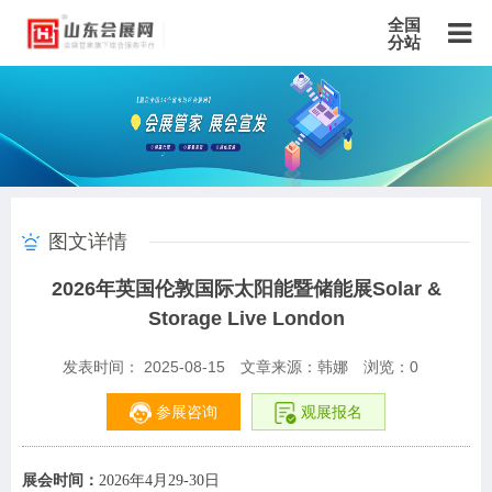
全国
分站
主站
北京站
上海站
广东站
重庆站
天津站
江苏站
浙江站
安徽站
福建站
山东站
山西站
河南站
河北站
黑龙江站
湖北站
湖南站
云南站
宁夏站
青海站
贵州站
辽宁站
吉林站
甘肃站
江西站
陕西站
广西站
海南站
西藏站
图文详情
新疆站
四川站
内蒙古站
香港站
澳门站
台湾站
2026年英国伦敦国际太阳能暨储能展Solar &
Storage Live London
发表时间： 2025-08-15
文章来源：韩娜
浏览：
0
参展咨询
观展报名
展会时间：
2026年4月29-30日