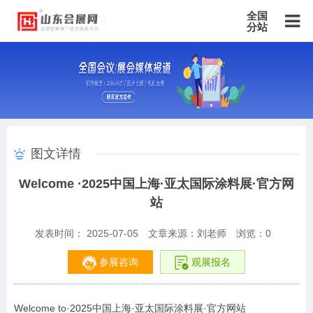
全国
分站
主站
北京站
上海站
广东站
重庆站
天津站
江苏站
浙江站
安徽站
福建站
山东站
山西站
河南站
河北站
黑龙江站
湖北站
湖南站
云南站
宁夏站
青海站
贵州站
辽宁站
吉林站
甘肃站
江西站
陕西站
广西站
海南站
西藏站
图文详情
新疆站
四川站
内蒙古站
香港站
澳门站
台湾站
Welcome ·2025中国上海·亚太国际涂料展·官方网
站
发表时间： 2025-07-05
文章来源：刘老师
浏览：
0
参展咨询
观展报名
Welcome to·2025中国上海·亚太国际涂料展·官方网站