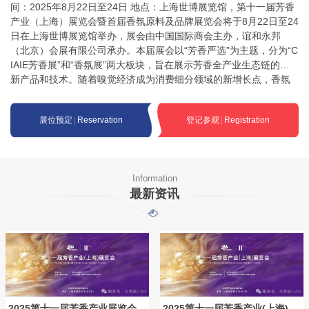
间：2025年8月22日至24日 地点：上海世博展览馆，第十一届芳香
产业（上海）展览会暨首届香氛原料及品牌展览会将于8月22日至24
日在上海世博展览馆举办，展会由中国国际商会主办，谊和永邦
（北京）会展有限公司承办。本届展会以“芳香严选”为主题，分为“C
IAIE芳香展”和“香氛展”两大板块，旨在展示芳香全产业生态链的最
新产品和技术。随着嗅觉经济成为消费细分领域的新增长点，香氛
行业市场规模持续增长，预计2025年将增至254.4亿元。因此，本届
展会特别推出了首届香氛原料及品牌展览会，以满足市场需求。CIA
展位预定
|
Reservation
登记参观
|
Registration
IE芳香展与香氛展是两大涵盖芳香产业全链条的盛会。CIAIE芳香展
聚焦于芳香种植及旅游、设备包材、精油纯露、天然香料香精等多
个领域，同时展示纯植物洗护产品、健康管理机构及个护电器、芳
香疗法及教育、香道文化等内容，全面呈现芳香产业的多元应用与
Information
文化内涵。
最新资讯
2025第十一届芳香产业展览会将于8月22日至24日在上海举办
2025第十一届芳香产业(上海)展览会暨首届芳香产业供应链展览会