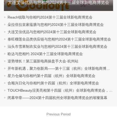
大连艾佳优品与您相约2024第十三届全球新电商博览会
Reach锐取与你相约2024第十三届全球新电商博览会
朵拉倍拉皇家蕴膳与您相约2024第十三届全球新电商博览会
大连艾佳优品与您相约2024第十三届全球新电商博览会
泰旺榴莲全品类供应链与您相约2024第十三届全球新电商博览会
汕头市雪果制衣实业与您相约2024第十三届全球新电商博览会
欧达与您相约 2024第十三届全球新电商博览会
逆势增长！第三届新电商操盘手大会·杭州站
开年新机遇，聚力创新局——第十三届（杭州）全球新电商博览会盛大开幕
星力仓储与你相约第十四届（杭州）全球新电商博览会
合顺兴日化与你相约第十四届（杭州）全球新电商博览会
TOUCHBeauty渲美亮相第十四届（杭州）全球新电商博览会，VITA多功能健发梳领跑个护健发新潮
闭幕华章——2024第十四届杭州全球新电商博览会的璀璨落幕
Previous Period