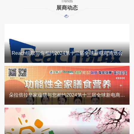
Trends
展商动态
Reach锐取与你相约2024第十三届全球新电商博览会
朵拉倍拉皇家蕴膳与您相约2024第十三届全球新电商博览会