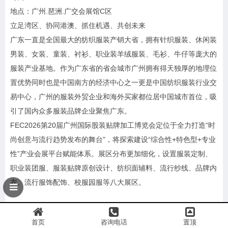
地点：广州.琶洲.广交会展馆C区
立足湾区、协同港澳、抓住机遇、共创未来
广东一直是全国最大的纺织服装产销大省，拥有针织服装、休闲装
男装、女装、童装、衬衫、职业装羊绒服装、毛衫、牛仔等庞大的
服装产业基地。作为广东省的省会城市广州拥有得天独厚的地理位
置优势同时也是中国南方的经济中心之一更是中国纺织服装行业交
易中心，广州的服装外贸企业和海外买家都位居中国城市首位，吸
引了国内众多服装品牌企业聚焦广东。
FEC2026第20届广州国际股装贴牌加工博览会定位于全力打造“时
尚创意与流行趋势发布的舞台"，将探索建设“综合性+特色型+专业
性”产业会展平台赋能体系。展区分布更加细化，设置服装定制、
职业装团服、服装贴牌原创设计、纺织面辅料、流行纱线、品牌内
衣、流行服饰配饰、校服园服等八大展区。
依托多年积累的专业买家资源数据，组委会将针对本届展会实行多
首页
咨询电话
置顶
角度定向推广，更大化提升参展与观展效益。继续为行业内国内外