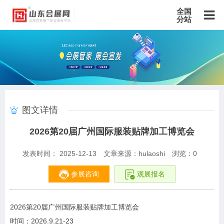
全国
分站
主站
北京站
上海站
广东站
重庆站
天津站
江苏站
浙江站
安徽站
福建站
山东站
山西站
河南站
河北站
黑龙江站
湖北站
湖南站
云南站
宁夏站
青海站
贵州站
辽宁站
吉林站
甘肃站
江西站
陕西站
广西站
海南站
西藏站
图文详情
新疆站
四川站
内蒙古站
香港站
澳门站
台湾站
2026第20届广州国际服装贴牌加工博览会
发表时间： 2025-12-13
文章来源：hulaoshi
浏览：
0
参展咨询
观展报名
2026第20届广州国际服装贴牌加工博览会
时间：2026.9.21-23